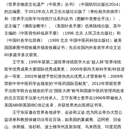
《世界非物质文化遗产（中医类）丛书》（中国纺织出版社2014）
的总编委、于2012年在人民卫生出版社出版了《脊柱相关疾病学》
和《世界手法医学与传统疗法系列丛书（图解中美整合手法）》，
还主编了《佛医诊断学》、《美国针灸手册》也将陆续出版。其中
主编的《中医骨伤科临床手册》（1996 北京 人民卫生出版社）和
《中国针灸学位辞典》 （1999 北京 中国中医药科技出版社）被美
国国家图书馆收藏并颁发收藏证书；先后在国内外发表学术论文近
60多篇并多次获奖。
王守东，1995年获第二届世界传统医学大会“超人杯”世界传统
医学优秀成果大赛国际优秀成果奖； 2000年获尚天裕科学奖/科技进
步一等奖，2002年被授予世纪骨伤杰出优秀人才荣誉称号；2009年
荣获中华中医药学会颁发的“中医药国际贡献奖”。2012年荣获世界
手法医学联合会颁发的手法“国医大师”称号和国家中医药管理局批准
的北京宫廷手法第七代传承人。王守东博士更早在1996年即被收入
美国ABI和英国IBC传记名录，并获世界杰出医师证书等。
王守东应邀在世界各地讲学、会诊和义诊,也为民众举办大型公
益讲座和教授保健功法等近百场，如美国的夏威夷、迈阿密、旧金
山、休斯顿、洛杉矶、波士顿等州及新加坡、马来西亚、印度尼西