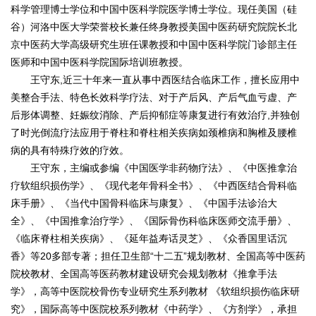
科学管理博士学位和中国中医科学院医学博士学位。现任美国（硅
谷）河洛中医大学荣誉校长兼任终身教授美国中医药研究院院长北
京中医药大学高级研究生班任课教授和中国中医科学院门诊部主任
医师和中国中医科学院国际培训班教授。
王守东,近三十年来一直从事中西医结合临床工作，擅长应用中
美整合手法、特色长效科学疗法、对于产后风、产后气血亏虚、产
后形体调整、妊娠纹消除、产后抑郁症等康复进行有效治疗,并独创
了时光倒流疗法应用于脊柱和脊柱相关疾病如颈椎病和胸椎及腰椎
病的具有特殊疗效的疗效。
王守东，主编或参编《中国医学非药物疗法》、《中医推拿治
疗软组织损伤学》、《现代老年骨科全书》、《中西医结合骨科临
床手册》、《当代中国骨科临床与康复》、《中国手法诊治大
全》、《中国推拿治疗学》、《国际骨伤科临床医师交流手册》、
《临床脊柱相关疾病》、《延年益寿话灵芝》、《众香国里话沉
香》等20多部专著；担任卫生部“十二五”规划教材、全国高等中医药
院校教材、全国高等医药教材建设研究会规划教材《推拿手法
学》，高等中医院校骨伤专业研究生系列教材 《软组织损伤临床研
究》，国际高等中医院校系列教材《中药学》、《方剂学》，承担